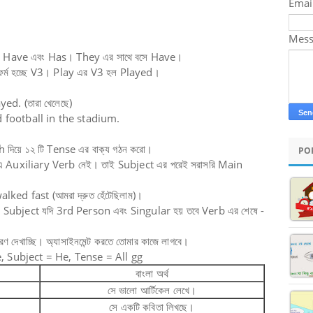
Emai
Mes
ল Have এবং Has। They এর সাথে বসে Have।
র ফর্ম হচ্ছে V3। Play এর V3 হল Played।
d. (তারা খেলেছে)
d football in the stadium.
দিয়ে ১২ টি Tense এর বাক্য গঠন করো।
PO
 Auxiliary Verb নেই। তাই Subject এর পরেই সরাসরি Main
ked fast (আমরা দ্রুত হেঁটেছিলাম)।
রে Subject যদি 3rd Person এবং Singular হয় তবে Verb এর শেষে -
।
রণ দেখাচ্ছি। অ্যাসাইনমেন্ট করতে তোমার কাজে লাগবে।
, Subject = He, Tense = All gg
বাংলা অর্থ
সে ভালো আর্টিকেল লেখে।
সে একটি কবিতা লিখছে।