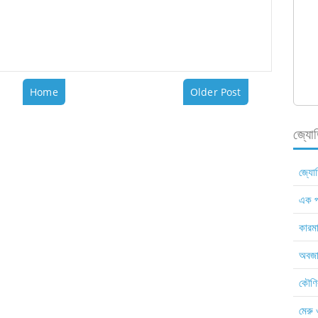
Home
Older Post
জ্যোতি
জ্যোত
এক প
কারমা
অবজা
কৌণিক
মেরু 