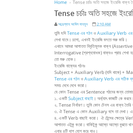
Home
Tense চর্চাঃ অতি সহজে ইংরেজি বাক্য ত
Tense চর্চাঃ অতি সহজে ইংরেজ
আব্দুল্যাহ আদিল মাহমুদ
2:10 AM
তুমি যদি
Tense এর গঠন
ও
Auxiliary Verb এর স
লেখা যাবে। চলো, এখনই ইংরেজি বলতে শুরু করি।
এখানে আমরা আপাতত বিবৃতিমূলক বাক্য (Asserti
Interrogative (প্রশ্নবোধক) বাক্যও প্রায় শেখা হ
তো শুরু হোক।
ইংরেজি বাক্যের গঠনঃ
Subject + Auxiliary Verb (যদি থাকে) + Ma
Tense এর গঠন
ও
Auxiliary Verb এর সঠিক ব্
সময় দেখে দেখে করো।
যে কোন Tense এর Sentence গঠনের জন্য তোমাক
১. একটি
Subject বাছাই
। অর্থ্যাৎ কাজটি কে কর
২. Tense নির্ধারণ। তুমি কোন টেনস এর বাক্য তৈরি
৩. ঐ Tense এ কোন Auxiliary বসে তা দেখা। এক
৪. একটি Verb বাছাই করো। ঐ টেন্সের ক্ষেত্রে 
আপাতত এটুকু করো। বাকিটুকু আস্তে আস্তে বুঝতে থ
এবার ৪টি ধাপ যোগ করে দাও।