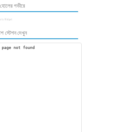
াক হোলের গভীরে
osts Widget
শ স্টেশন দেখুন