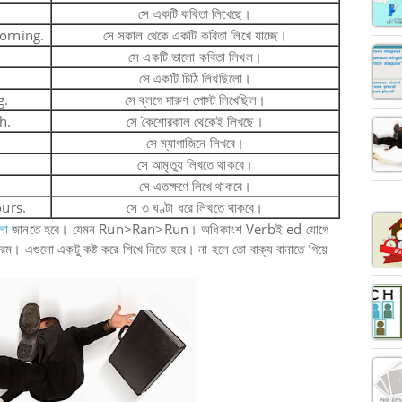
সে একটি কবিতা লিখেছে।
orning.
সে সকাল থেকে একটি কবিতা লিখে যাচ্ছে।
সে একটি ভালো কবিতা লিখল।
সে একটি চিঠি লিখছিলো।
g.
সে ব্লগে দারুণ পোস্ট লিখেছিল।
h.
সে কৈশোরকাল থেকেই লিখছে।
সে ম্যাগাজিনে লিখবে।
সে আমৃত্যু লিখতে থাকবে।
সে এতক্ষণে লিখে থাকবে।
ours.
সে ৩ ঘণ্টা ধরে লিখতে থাকবে।
লো
জানতে হবে। যেমন Run>Ran>Run। অধিকাংশ Verbই ed যোগে
। এগুলো একটু কষ্ট করে শিখে নিতে হবে। না হলে তো বাক্য বানাতে গিয়ে