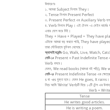
উদাহরণঃ
১. আমরা Subject নিলাম They।
২. Tense নিলাম Present Perfect
৩. Present Perfect এর Auxiliary Verb হ
৪. Verb নিলাম Play। এই টেনস -এ মেইন ভার্বে
এবার যোগ করে দিই।
They + Have + Played = They have playe
এটাকে আমরা বড় করতে পারি, They have playe
তারা স্টেডিয়ামে ফুটবল খেলেছে।
অ্যাসাইনমেন্টঃ
Go, Walk, Live, Watch, Catch 
নোট-১ঃ
Present ও Past Indefinite Tense এ
Verb বসবে।
যেমন, We read books (আমরা বই পড়ি), We wal
নোট-২ঃ
Present Indefinite Tense এর ক্ষেত্
s বা -es যুক্ত হবে। যেমন He goes, It rains
নিচে আমি 'Write' Verbটি দিয়ে ১২টি টেন্স এর উদাহ
Verb = Write
Tense
He writes good articles.
He is writing a poem.