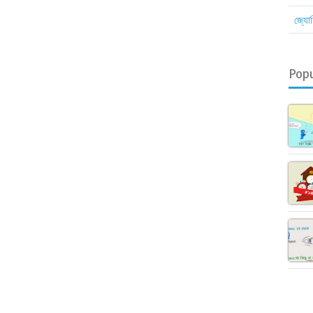
জ্যোত
Pop