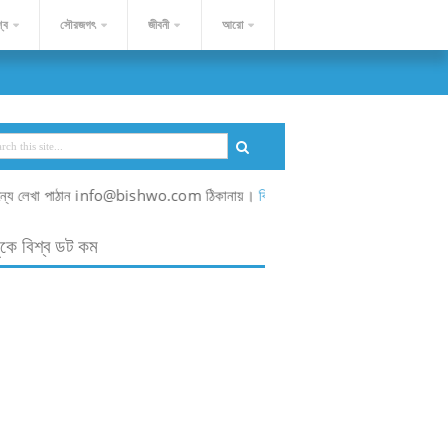
্ব
সৌরজগৎ
জীবনী
আরো
 লেখা পাঠান info@bishwo.com ঠিকানায়।
বিস্তারিত...
ুকে বিশ্ব ডট কম