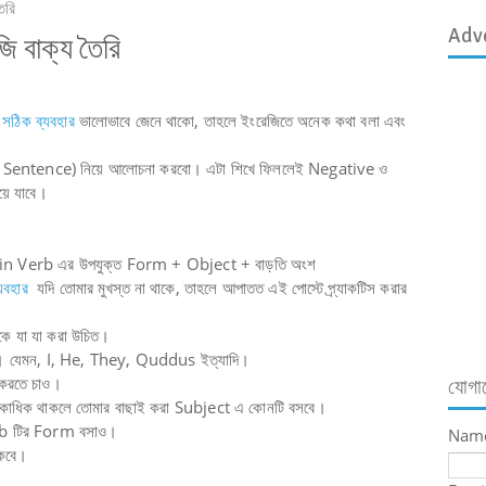
ৈরি
Adv
ি বাক্য তৈরি
ঠিক ব্যবহার
ভালোভাবে জেনে থাকো, তাহলে ইংরেজিতে অনেক কথা বলা এবং
ve Sentence) নিয়ে আলোচনা করবো। এটা শিখে ফিললেই Negative ও
য়ে যাবে।
in Verb এর উপযুক্ত Form + Object + বাড়তি অংশ
যবহার
যদি তোমার মুখস্ত না থাকে, তাহলে আপাতত এই পোস্টে প্র্যাকটিস করার
ে যা যা করা উচিত।
বে। যেমন, I, He, They, Quddus ইত্যাদি।
 করতে চাও।
যোগা
াধিক থাকলে তোমার বাছাই করা Subject এ কোনটি বসবে।
Verb টির Form বসাও।
Nam
াকবে।