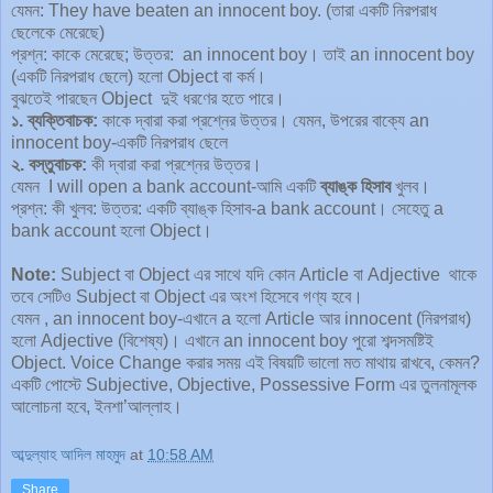
যেমন: They have beaten an innocent boy. (তারা একটি নিরপরাধ
ছেলেকে মেরেছে)
প্রশ্ন: কাকে মেরেছে; উত্তর: an innocent boy। তাই an innocent boy
(একটি নিরপরাধ ছেলে) হলো Object বা কর্ম।
বুঝতেই পারছেন Object দুই ধরণের হতে পারে।
১. ব্যক্তিবাচক:
কাকে দ্বারা করা প্রশ্নের উত্তর। যেমন, উপরের বাক্যে an
innocent boy-একটি নিরপরাধ ছেলে
২. বস্তুবাচক:
কী দ্বারা করা প্রশ্নের উত্তর।
যেমন I will open a bank account-আমি একটি
ব্যাঙ্ক হিসাব
খুলব।
প্রশ্ন: কী খুলব: উত্তর: একটি ব্যাঙ্ক হিসাব-a bank account। সেহেতু a
bank account হলো Object।
Note:
Subject বা Object এর সাথে যদি কোন Article বা Adjective থাকে
তবে সেটিও Subject বা Object এর অংশ হিসেবে গণ্য হবে।
যেমন , an innocent boy-এখানে a হলো Article আর innocent (নিরপরাধ)
হলো Adjective (বিশেষ্য)। এখানে an innocent boy পুরো শব্দসমষ্টিই
Object. Voice Change করার সময় এই বিষয়টি ভালো মত মাথায় রাখবে, কেমন?
একটি পোস্টে Subjective, Objective, Possessive Form এর তুলনামূলক
আলোচনা হবে, ইনশা’আল্লাহ।
আব্দুল্যাহ আদিল মাহমুদ
at
10:58 AM
Share