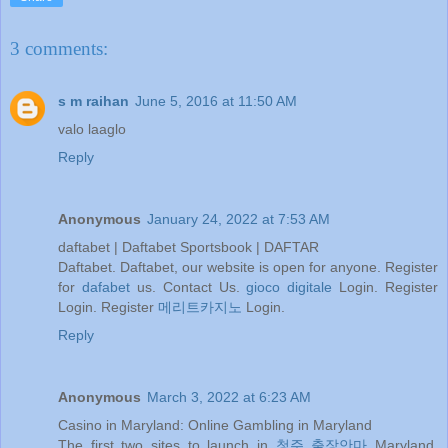
3 comments:
s m raihan
June 5, 2016 at 11:50 AM
valo laaglo
Reply
Anonymous
January 24, 2022 at 7:53 AM
daftabet | Daftabet Sportsbook | DAFTAR
Daftabet. Daftabet, our website is open for anyone. Register
for
dafabet
us. Contact Us.
gioco digitale
Login. Register
Login. Register
메리트카지노
Login.
Reply
Anonymous
March 3, 2022 at 6:23 AM
Casino in Maryland: Online Gambling in Maryland
The first two sites to launch in
청주 출장안마
Maryland,