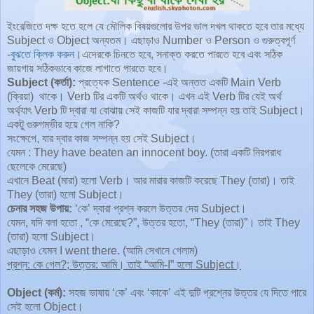
ইংরেজিতে দক্ষ হতে হলে যে মৌলিক বিষয়গুলোর উপর ভাল দখল থাকতে হবে তার মধ্যে
Subject ও Object অন্যতম। এছাড়াও Number ও Person ও গুরুত্বপূর্ণ
-
বুঝতে ক্লিক করুন
।এদেরকে চিনতে হবে, সনাক্ত করতে পারতে হবে এবং সঠিক
জায়গায় সঠিকভাবে কাজে লাগাতে পারতে হবে।
Subject (কর্তা):
প্রত্যেক Sentence -এই অন্তত একটি Main Verb
(ক্রিয়া) থাকে। Verb টির একটি অর্থও থাকে। এখন এই Verb টির যেই অর্থ
অর্থ্যাৎ Verb টি দ্বারা যা বোঝায় সেই কাজটি যার দ্বারা সম্পন্ন হয় তাই Subject।
একটু গুরুগম্ভীর হয়ে গেল নাকি?
সংক্ষেপে, যার দ্বার কাজ সম্পন্ন হয় সেই Subject।
যেমন : They have beaten an innocent boy. (তারা একটি নিরপরাধ
ছেলেকে মেরেছে)
এখানে Beat (মারা) হলো Verb। আর মারার কাজটি করেছে They (তারা)। তাই
They (তারা) হলো Subject।
চেনার সহজ উপায়:
‘কে’ দ্বারা প্রশ্ন করলে উত্তর দেয় Subject।
যেমন, যদি বলা হতো , “কে মেরেছে?”, উত্তর হতো, “They (তারা)”। তাই They
(তারা) হলো Subject।
এছাড়াও যেমন I went there. (আমি সেখানে গেলাম)
প্রশ্ন: কে গেল?; উত্তর: আমি। তাই “আমি-I” হলো Subject।
Object (কর্ম):
সহজ ভাষায় ‘কে’ এবং ‘কাকে’ এই দুটি প্রশ্নের উত্তর যে দিতে পারে
সেই হলো Object।