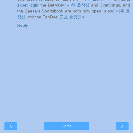
1xbet login
the BetMGM
사천 출장샵
and DraftKings, and
the Caesars Sportsbook are both now open, along
나주 출
장샵
with the FanDuel
군포 출장안마
Reply
‹
›
Home